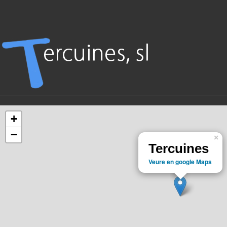
+
−
×
Tercuines
Veure en google Maps